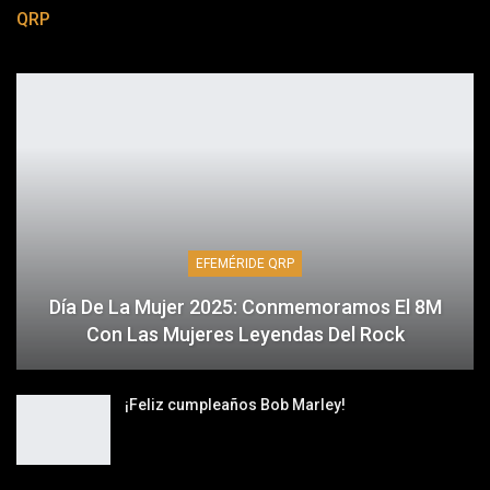
QRP
EFEMÉRIDE QRP
Día De La Mujer 2025: Conmemoramos El 8M
Con Las Mujeres Leyendas Del Rock
¡Feliz cumpleaños Bob Marley!