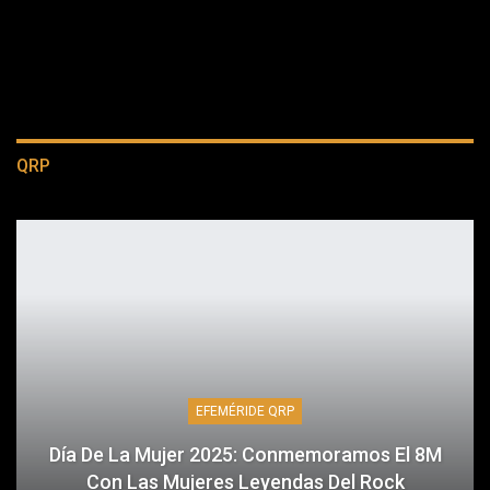
QRP
EFEMÉRIDE QRP
Día De La Mujer 2025: Conmemoramos El 8M
Con Las Mujeres Leyendas Del Rock