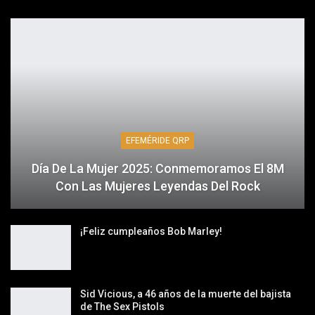
EFEMÉRIDE QRP
Día De La Mujer 2025: Conmemoramos El 8M
Con Las Mujeres Leyendas Del Rock
¡Feliz cumpleaños Bob Marley!
Sid Vicious, a 46 años de la muerte del bajista
de The Sex Pistols