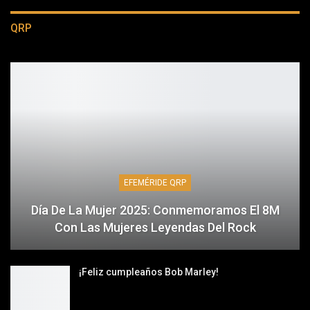
QRP
EFEMÉRIDE QRP
Día De La Mujer 2025: Conmemoramos El 8M
Con Las Mujeres Leyendas Del Rock
¡Feliz cumpleaños Bob Marley!