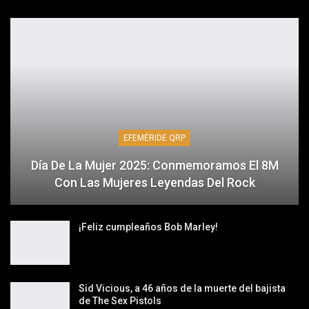
EFEMÉRIDE QRP
Día De La Mujer 2025: Conmemoramos El 8M
Con Las Mujeres Leyendas Del Rock
¡Feliz cumpleaños Bob Marley!
Sid Vicious, a 46 años de la muerte del bajista
de The Sex Pistols