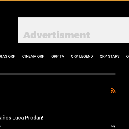
RIAS QRP
CINEMA QRP
QRP TV
QRP LEGEND
QRP STARS
Q
eaños Luca Prodan!