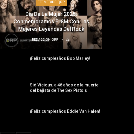
EFEMÉRIDE QRP
Día De La Mujer 2025:
Conmemoramos El 8M Con Las
Mujeres Leyendas Del Rock
REDACCIÓN QRP
¡Feliz cumpleaños Bob Marley!
Sid Vicious, a 46 años de la muerte
del bajista de The Sex Pistols
¡Feliz cumpleaños Eddie Van Halen!