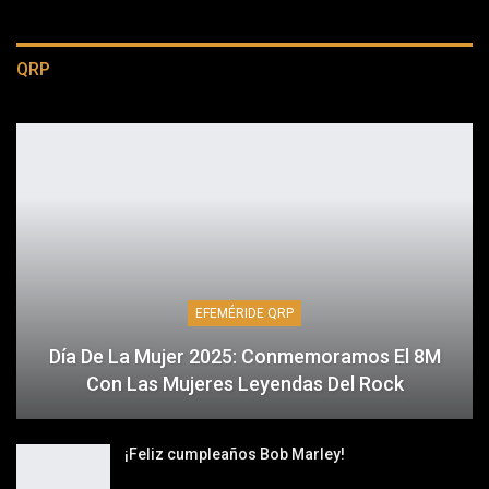
QRP
EFEMÉRIDE QRP
Día De La Mujer 2025: Conmemoramos El 8M
Con Las Mujeres Leyendas Del Rock
¡Feliz cumpleaños Bob Marley!