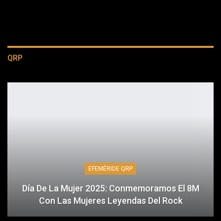
QRP
EFEMÉRIDE QRP
Día De La Mujer 2025: Conmemoramos El 8M
Con Las Mujeres Leyendas Del Rock