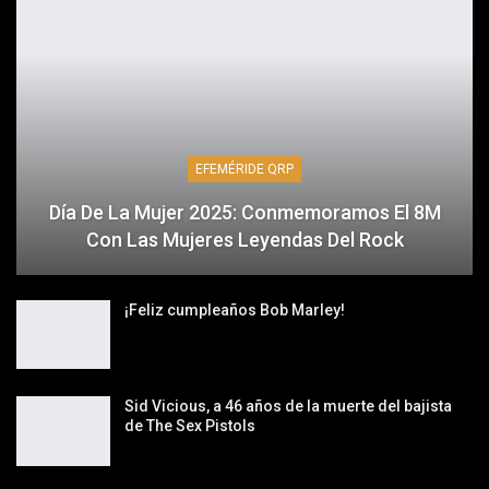
EFEMÉRIDE QRP
Día De La Mujer 2025: Conmemoramos El 8M
Con Las Mujeres Leyendas Del Rock
¡Feliz cumpleaños Bob Marley!
Sid Vicious, a 46 años de la muerte del bajista
de The Sex Pistols