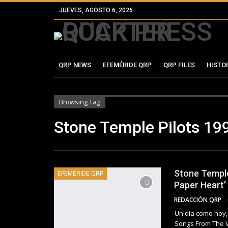
JUEVES, AGOSTO 6, 2026
QRP NEWS
EFEMÉRIDE QRP
QRP FILES
HISTO
Browsing Tag
Stone Temple Pilots 19
Stone Temple 
EFEMÉRIDE QRP
Paper Heart’
REDACCIÓN QRP
Un día como hoy, 
Songs From The V