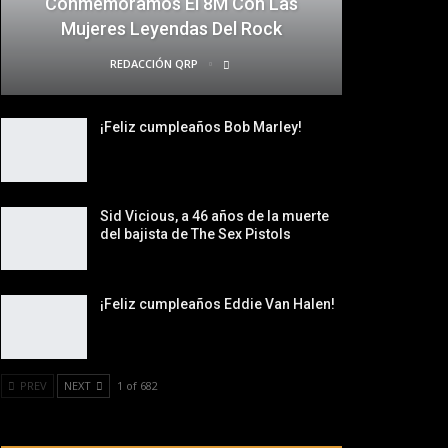
Conmemoramos El 8M Con Las
Mujeres Leyendas Del Rock
REDACCIÓN QRP
¡Feliz cumpleaños Bob Marley!
Sid Vicious, a 46 años de la muerte
del bajista de The Sex Pistols
¡Feliz cumpleaños Eddie Van Halen!
PREV
NEXT
1 of 682