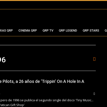
RIAS QRP
CINEMA QRP
QRP TV
QRP LEGEND
QRP STARS
Q
96
Pilots, a 26 años de ‘Trippin’ On A Hole In A
pero de 1996 se publica el segundo single del disco 'Tiny Music...
atican Gift Shop'