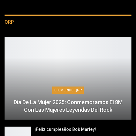
QRP
EFEMÉRIDE QRP
Día De La Mujer 2025: Conmemoramos El 8M
Con Las Mujeres Leyendas Del Rock
¡Feliz cumpleaños Bob Marley!