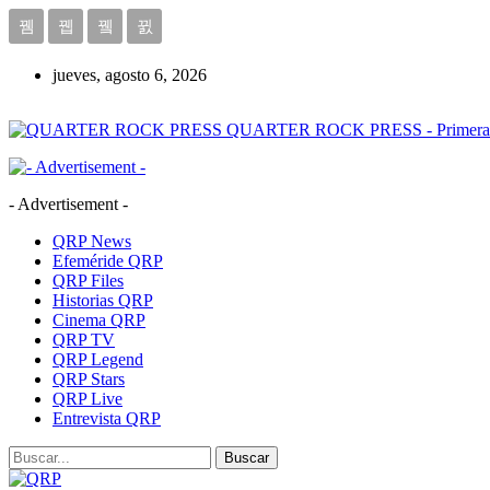
jueves, agosto 6, 2026
QUARTER ROCK PRESS - Primera Age
- Advertisement -
QRP News
Efeméride QRP
QRP Files
Historias QRP
Cinema QRP
QRP TV
QRP Legend
QRP Stars
QRP Live
Entrevista QRP