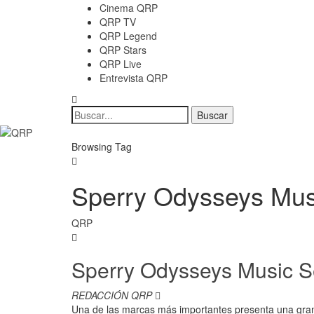
Cinema QRP
QRP TV
QRP Legend
QRP Stars
QRP Live
Entrevista QRP
Browsing Tag
Sperry Odysseys Mus
QRP
Sperry Odysseys Music S
REDACCIÓN QRP
Una de las marcas más importantes presenta una gran i