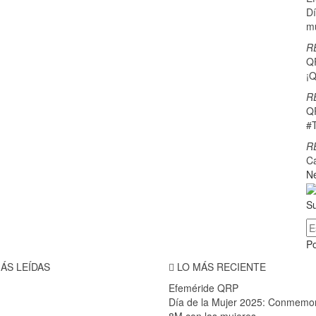
Dí
m
R
Q
¡Q
R
Q
#
R
C
Ne
Su
P
ÁS LEÍDAS
LO MÁS RECIENTE
Efeméride QRP
Día de la Mujer 2025: Conmemo
8M con las mujeres…