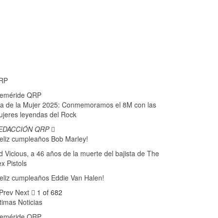
RP
feméride QRP
a de la Mujer 2025: Conmemoramos el 8M con las
jeres leyendas del Rock
EDACCIÓN QRP
eliz cumpleaños Bob Marley!
d Vicious, a 46 años de la muerte del bajista de The
x Pistols
eliz cumpleaños Eddie Van Halen!
Prev
Next
1 of 682
timas Noticias
feméride QRP