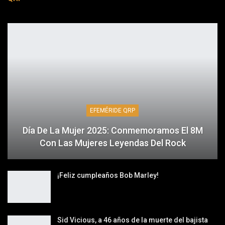
EFEMÉRIDE QRP
Día De La Mujer 2025: Conmemoramos El 8M
Con Las Mujeres Leyendas Del Rock
¡Feliz cumpleaños Bob Marley!
Sid Vicious, a 46 años de la muerte del bajista