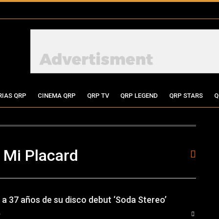
RIAS QRP
CINEMA QRP
QRP TV
QRP LEGEND
QRP STARS
Q
 Mi Placard
 a 37 años de su disco debut ‘Soda Stereo’