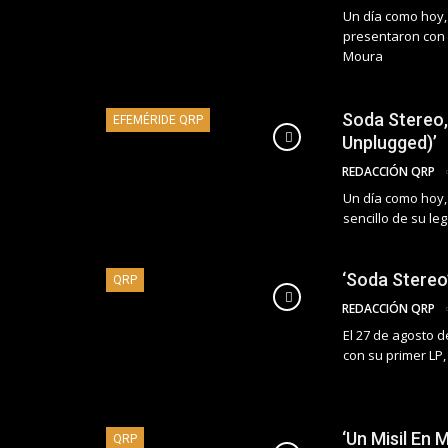
Un día como hoy, 
presentaron con s
Moura
Soda Stereo,
EFEMÉRIDE QRP
Unplugged)’
REDACCIÓN QRP
Un día como hoy,
sencillo de su l
‘Soda Stereo
QRP
REDACCIÓN QRP
El 27 de agosto d
con su primer LP,
‘Un Misil En
QRP