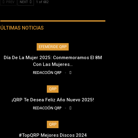
PREV
NEXT
1 of 682
ÚLTIMAS NOTICIAS
EFEMÉRIDE QRP
Día De La Mujer 2025: Conmemoramos El 8M
Con Las Mujeres…
REDACCIÓN QRP
QRP
¡QRP Te Desea Feliz Año Nuevo 2025!
REDACCIÓN QRP
QRP
#TopQRP Mejores Discos 2024