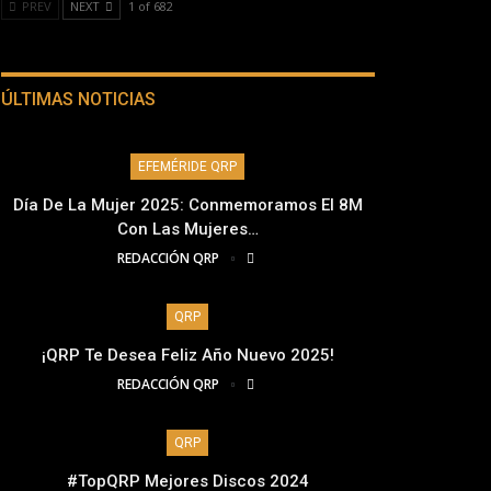
PREV
NEXT
1 of 682
ÚLTIMAS NOTICIAS
EFEMÉRIDE QRP
Día De La Mujer 2025: Conmemoramos El 8M
Con Las Mujeres…
REDACCIÓN QRP
QRP
¡QRP Te Desea Feliz Año Nuevo 2025!
REDACCIÓN QRP
QRP
#TopQRP Mejores Discos 2024