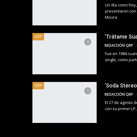
Un día como hoy, 
presentaron con s
Moura
‘Trátame Su
QRP
REDACCIÓN QRP
Fue en 1984 cuand
single, como part
‘Soda Stereo
QRP
REDACCIÓN QRP
El 27 de agosto d
con su primer LP,