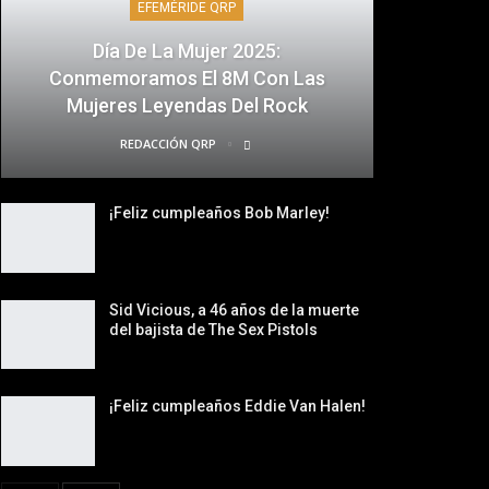
EFEMÉRIDE QRP
Día De La Mujer 2025:
Conmemoramos El 8M Con Las
Mujeres Leyendas Del Rock
REDACCIÓN QRP
¡Feliz cumpleaños Bob Marley!
Sid Vicious, a 46 años de la muerte
del bajista de The Sex Pistols
¡Feliz cumpleaños Eddie Van Halen!