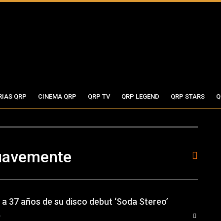
RIAS QRP
CINEMA QRP
QRP TV
QRP LEGEND
QRP STARS
Q
uavemente
 a 37 años de su disco debut ‘Soda Stereo’