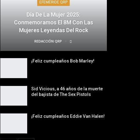
EFEMÉRIDE QRP
Día De La Mujer 2025:
Conmemoramos El 8M Con Las
Mujeres Leyendas Del Rock
REDACCIÓN QRP
¡Feliz cumpleaños Bob Marley!
Sid Vicious, a 46 años de la muerte
del bajista de The Sex Pistols
¡Feliz cumpleaños Eddie Van Halen!