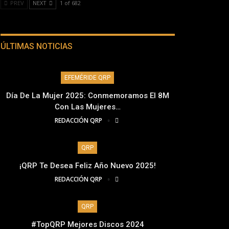
PREV
NEXT
1 of 682
ÚLTIMAS NOTICIAS
EFEMÉRIDE QRP
Día De La Mujer 2025: Conmemoramos El 8M
Con Las Mujeres…
REDACCIÓN QRP
QRP
¡QRP Te Desea Feliz Año Nuevo 2025!
REDACCIÓN QRP
QRP
#TopQRP Mejores Discos 2024