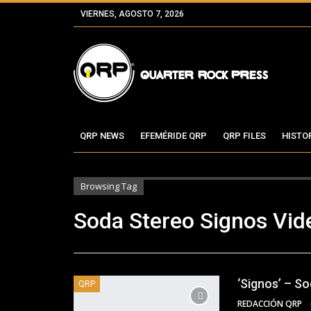
VIERNES, AGOSTO 7, 2026
QRP NEWS
EFEMÉRIDE QRP
QRP FILES
HISTO
Browsing Tag
Soda Stereo Signos Vid
‘Signos’ – S
QRP
REDACCIÓN QRP