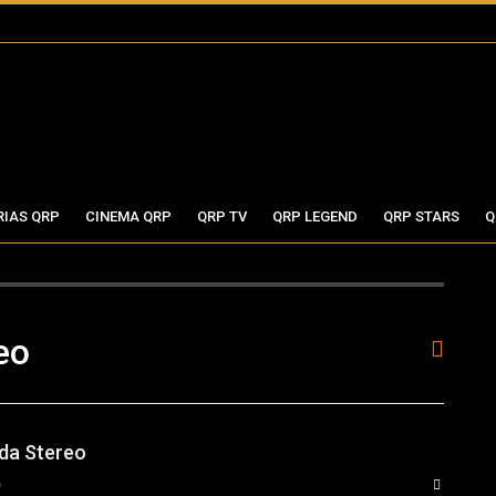
RIAS QRP
CINEMA QRP
QRP TV
QRP LEGEND
QRP STARS
Q
eo
oda Stereo