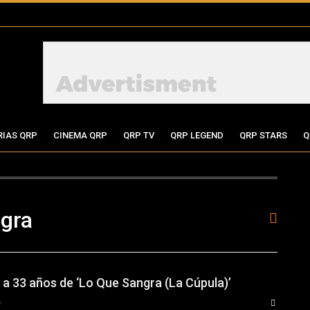
RIAS QRP
CINEMA QRP
QRP TV
QRP LEGEND
QRP STARS
Q
ngra
 a 33 años de ‘Lo Que Sangra (La Cúpula)’