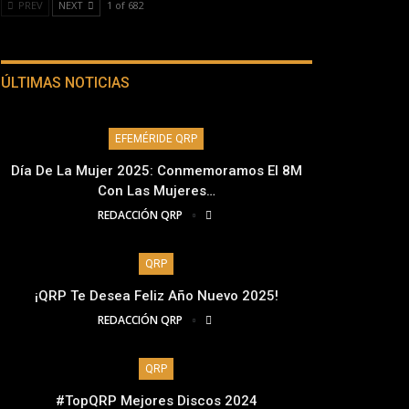
PREV
NEXT
1 of 682
ÚLTIMAS NOTICIAS
EFEMÉRIDE QRP
Día De La Mujer 2025: Conmemoramos El 8M
Con Las Mujeres…
REDACCIÓN QRP
QRP
¡QRP Te Desea Feliz Año Nuevo 2025!
REDACCIÓN QRP
QRP
#TopQRP Mejores Discos 2024