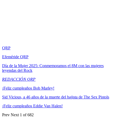
QRP
Efeméride QRP
Día de la Mujer 2025: Conmemoramos el 8M con las mujeres
leyendas del Rock
REDACCIÓN QRP
¡Feliz cumpleaños Bob Marley!
Sid Vicious, a 46 años de la muerte del bajista de The Sex Pistols
¡Feliz cumpleaños Eddie Van Halen!
Prev
Next
1 of 682