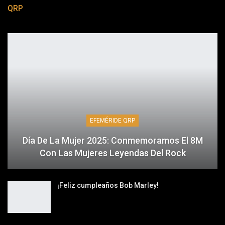
QRP
EFEMÉRIDE QRP
Día De La Mujer 2025: Conmemoramos El 8M
Con Las Mujeres Leyendas Del Rock
¡Feliz cumpleaños Bob Marley!