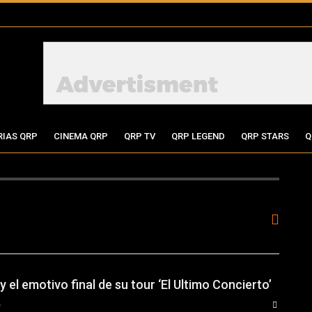
RIAS QRP
CINEMA QRP
QRP TV
QRP LEGEND
QRP STARS
Q
 el emotivo final de su tour ‘El Ultimo Concierto’