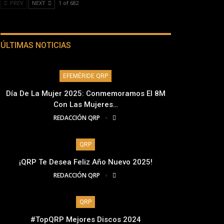
PREV
NEXT
1 of 682
ÚLTIMAS NOTICIAS
EFEMÉRIDE QRP
Día De La Mujer 2025: Conmemoramos El 8M
Con Las Mujeres…
REDACCIÓN QRP
QRP
¡QRP Te Desea Feliz Año Nuevo 2025!
REDACCIÓN QRP
QRP
#TopQRP Mejores Discos 2024