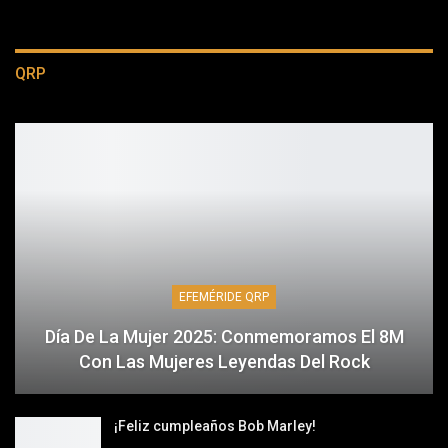
QRP
EFEMÉRIDE QRP
Día De La Mujer 2025: Conmemoramos El 8M
Con Las Mujeres Leyendas Del Rock
¡Feliz cumpleaños Bob Marley!