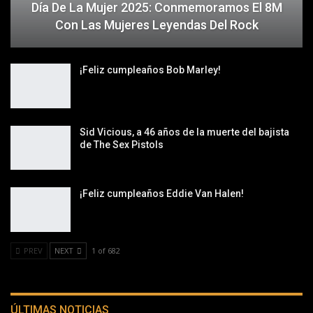
Día De La Mujer 2025: Conmemoramos El 8M
Con Las Mujeres Leyendas Del Rock
¡Feliz cumpleaños Bob Marley!
Sid Vicious, a 46 años de la muerte del bajista
de The Sex Pistols
¡Feliz cumpleaños Eddie Van Halen!
PREV
NEXT
1 of 682
ÚLTIMAS NOTICIAS