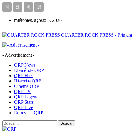
miércoles, agosto 5, 2026
QUARTER ROCK PRESS - Primera Age
- Advertisement -
QRP News
Efeméride QRP
QRP Files
Historias QRP
Cinema QRP
QRP TV
QRP Legend
QRP Stars
QRP Live
Entrevista QRP