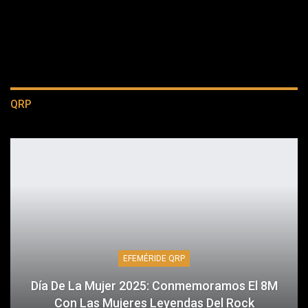
QRP
EFEMÉRIDE QRP
Día De La Mujer 2025: Conmemoramos El 8M
Con Las Mujeres Leyendas Del Rock