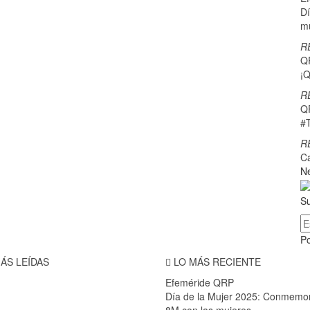
Dí
m
R
Q
¡Q
R
Q
#
R
C
Ne
Su
P
ÁS LEÍDAS
LO MÁS RECIENTE
Efeméride QRP
Día de la Mujer 2025: Conmemo
8M con las mujeres…