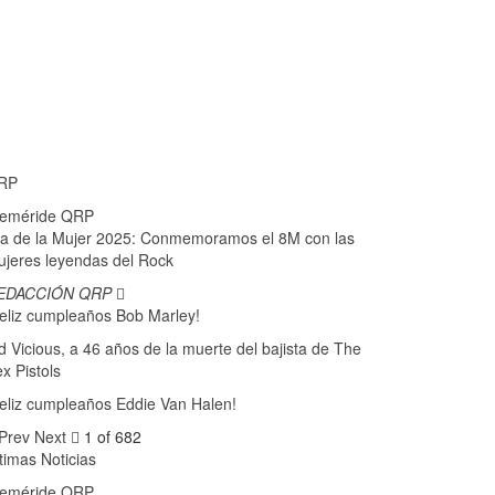
RP
feméride QRP
a de la Mujer 2025: Conmemoramos el 8M con las
jeres leyendas del Rock
EDACCIÓN QRP
eliz cumpleaños Bob Marley!
d Vicious, a 46 años de la muerte del bajista de The
x Pistols
eliz cumpleaños Eddie Van Halen!
Prev
Next
1 of 682
timas Noticias
feméride QRP