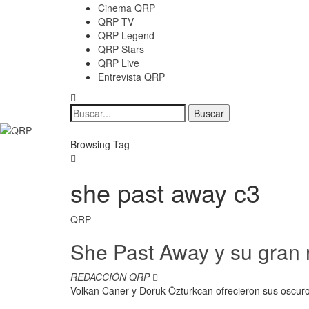
Cinema QRP
QRP TV
QRP Legend
QRP Stars
QRP Live
Entrevista QRP
Browsing Tag
she past away c3
QRP
She Past Away y su gran 
REDACCIÓN QRP
Volkan Caner y Doruk Özturkcan ofrecieron sus oscuros