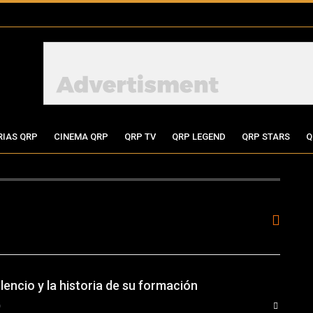
RIAS QRP
CINEMA QRP
QRP TV
QRP LEGEND
QRP STARS
Q
lencio y la historia de su formación