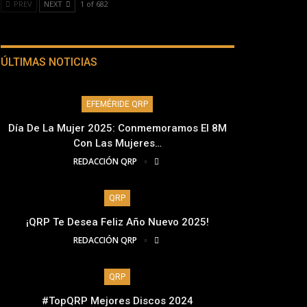
PREV
NEXT
1 of 682
ÚLTIMAS NOTICIAS
EFEMÉRIDE QRP
Día De La Mujer 2025: Conmemoramos El 8M
Con Las Mujeres…
REDACCIÓN QRP
QRP
¡QRP Te Desea Feliz Año Nuevo 2025!
REDACCIÓN QRP
QRP
#TopQRP Mejores Discos 2024