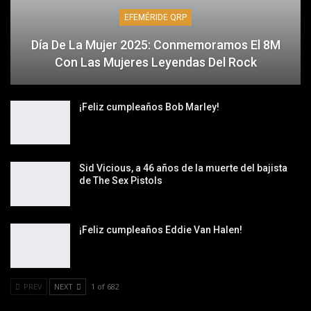
EFEMÉRIDE QRP
Día De La Mujer 2025: Conmemoramos El 8M
Con Las Mujeres Leyendas Del Rock
¡Feliz cumpleaños Bob Marley!
Sid Vicious, a 46 años de la muerte del bajista
de The Sex Pistols
¡Feliz cumpleaños Eddie Van Halen!
PREV
NEXT
1 of 682