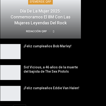
EFEMÉRIDE QRP
Día De La Mujer 2025:
Conmemoramos El 8M Con Las
Mujeres Leyendas Del Rock
REDACCIÓN QRP
¡Feliz cumpleaños Bob Marley!
Sid Vicious, a 46 años de la muerte
del bajista de The Sex Pistols
¡Feliz cumpleaños Eddie Van Halen!