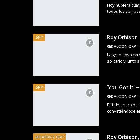
Hoy hubiera cump
todos los tiempo
Roy Orbison
QRP
REDACCIÓN QRP
La grandiosa carr
solitario y junto
‘You Got It’ 
QRP
REDACCIÓN QRP
El 1 de enero de 
convirtiéndose e
Roy Orbison, 
EFEMÉRIDE QRP