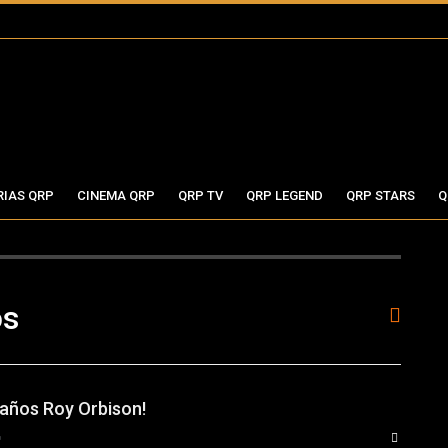
RIAS QRP
CINEMA QRP
QRP TV
QRP LEGEND
QRP STARS
Q
os
eaños Roy Orbison!