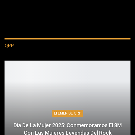
QRP
EFEMÉRIDE QRP
Día De La Mujer 2025: Conmemoramos El 8M
Con Las Mujeres Leyendas Del Rock