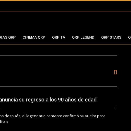
RIAS QRP
CINEMA QRP
QRP TV
QRP LEGEND
QRP STARS
Q
anuncia su regreso a los 90 años de edad
os después, el legendario cantante confirmó su vuelta para
disco