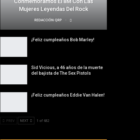
Conmemoramos El 8M Con Las
Mujeres Leyendas Del Rock
REDACCIÓN QRP
¡Feliz cumpleaños Bob Marley!
Sid Vicious, a 46 años de la muerte
del bajista de The Sex Pistols
¡Feliz cumpleaños Eddie Van Halen!
PREV
NEXT
1 of 682