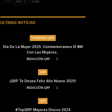
PREV
NEXT
1 of 682
ÚLTIMAS NOTICIAS
EFEMÉRIDE QRP
Día De La Mujer 2025: Conmemoramos El 8M
Con Las Mujeres…
REDACCIÓN QRP
QRP
¡QRP Te Desea Feliz Año Nuevo 2025!
REDACCIÓN QRP
QRP
#TopQRP Mejores Discos 2024