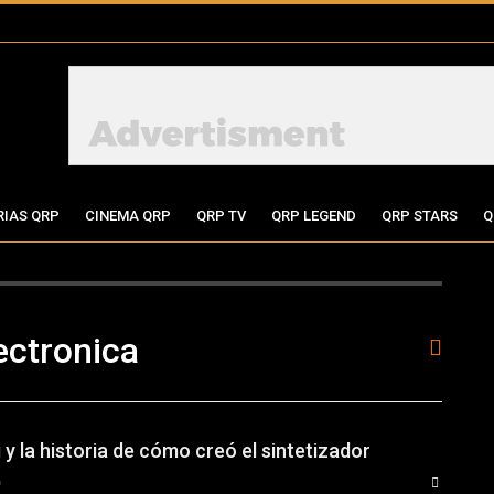
RIAS QRP
CINEMA QRP
QRP TV
QRP LEGEND
QRP STARS
Q
ectronica
y la historia de cómo creó el sintetizador