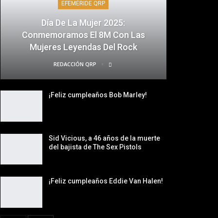
EFEMÉRIDE QRP
Día De La Mujer 2025:
Conmemoramos El 8M Con Las
Mujeres Leyendas Del Rock
REDACCIÓN QRP
¡Feliz cumpleaños Bob Marley!
Sid Vicious, a 46 años de la muerte
del bajista de The Sex Pistols
¡Feliz cumpleaños Eddie Van Halen!