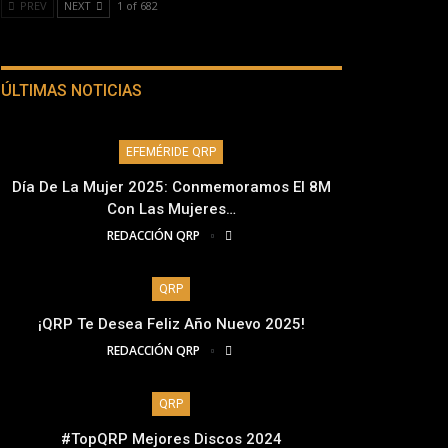
PREV
NEXT
1 of 682
ÚLTIMAS NOTICIAS
EFEMÉRIDE QRP
Día De La Mujer 2025: Conmemoramos El 8M
Con Las Mujeres…
REDACCIÓN QRP
QRP
¡QRP Te Desea Feliz Año Nuevo 2025!
REDACCIÓN QRP
QRP
#TopQRP Mejores Discos 2024