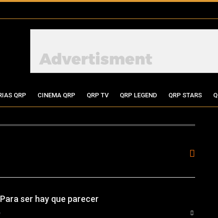
RIAS QRP
CINEMA QRP
QRP TV
QRP LEGEND
QRP STARS
Q
 Para ser hay que parecer