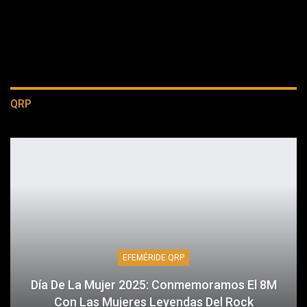
QRP
EFEMÉRIDE QRP
Día De La Mujer 2025: Conmemoramos El 8M
Con Las Mujeres Leyendas Del Rock