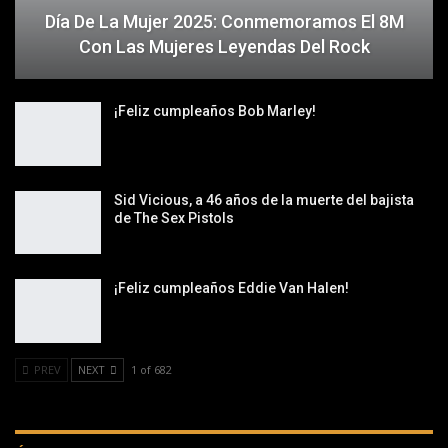
Día De La Mujer 2025: Conmemoramos El 8M
Con Las Mujeres Leyendas Del Rock
¡Feliz cumpleaños Bob Marley!
Sid Vicious, a 46 años de la muerte del bajista
de The Sex Pistols
¡Feliz cumpleaños Eddie Van Halen!
PREV
NEXT
1 of 682