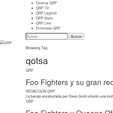
Cinema QRP
QRP TV
QRP Legend
QRP Stars
QRP Live
Entrevista QRP
Browsing Tag
qotsa
QRP
Foo Fighters y su gran rec
REDACCIÓN QRP
La banda encabezada por Dave Grohl ofreció una inol
QRP
Foo Fighters y Queens Of