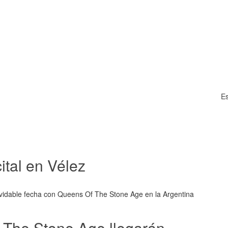
Es
ital en Vélez
vidable fecha con Queens Of The Stone Age en la Argentina
 The Stone Age llegarán