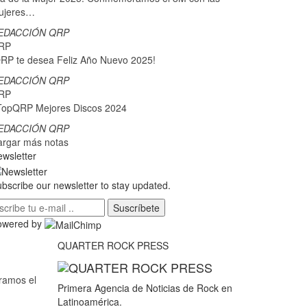
ujeres…
EDACCIÓN QRP
RP
RP te desea Feliz Año Nuevo 2025!
EDACCIÓN QRP
RP
TopQRP Mejores Discos 2024
EDACCIÓN QRP
argar más notas
wsletter
bscribe our newsletter to stay updated.
Suscríbete
owered by
QUARTER ROCK PRESS
ramos el
Primera Agencia de Noticias de Rock en
Latinoamérica.