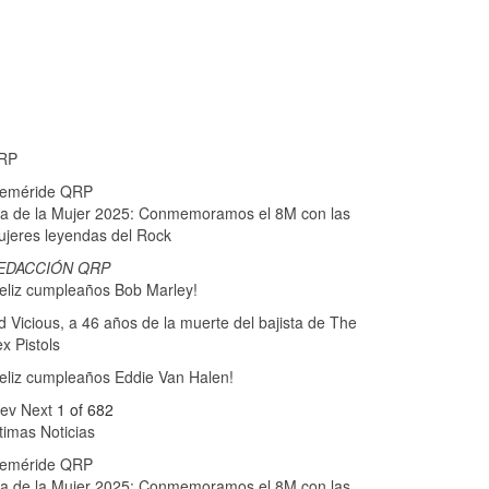
RP
feméride QRP
a de la Mujer 2025: Conmemoramos el 8M con las
jeres leyendas del Rock
EDACCIÓN QRP
eliz cumpleaños Bob Marley!
d Vicious, a 46 años de la muerte del bajista de The
x Pistols
eliz cumpleaños Eddie Van Halen!
rev
Next
1 of 682
timas Noticias
feméride QRP
a de la Mujer 2025: Conmemoramos el 8M con las