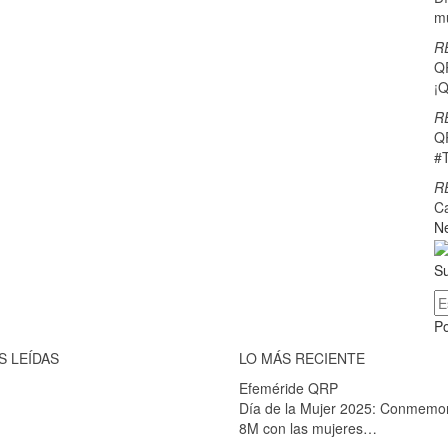
m
R
Q
¡Q
R
Q
#
R
C
Ne
Su
P
S LEÍDAS
LO MÁS RECIENTE
Efeméride QRP
Día de la Mujer 2025: Conmemo
8M con las mujeres…