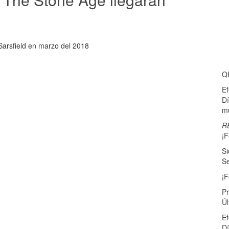
Sarsfield en marzo del 2018
Q
E
Dí
mu
R
¡F
Si
Se
¡F
P
Úl
E
Dí