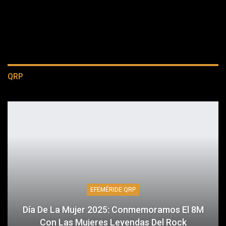
QRP
EFEMÉRIDE QRP
Día De La Mujer 2025: Conmemoramos El 8M
Con Las Mujeres Leyendas Del Rock