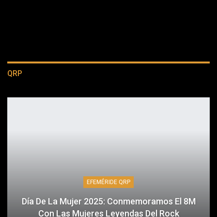
QRP
EFEMÉRIDE QRP
Día De La Mujer 2025: Conmemoramos El 8M
Con Las Mujeres Leyendas Del Rock