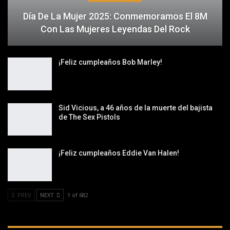
Día De La Mujer 2025: Conmemoramos El 8M
Con Las Mujeres Leyendas Del Rock
¡Feliz cumpleaños Bob Marley!
Sid Vicious, a 46 años de la muerte del bajista
de The Sex Pistols
¡Feliz cumpleaños Eddie Van Halen!
PREV
NEXT
1 of 682