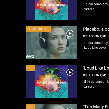
Un día como hoy,
carrera
Placebo, a o
EFEMÉRIDE QRP
REDACCIÓN QRP
Un día como hoy, 
'Loud Like Love'
‘Loud Like L
QRP
REDACCIÓN QRP
El 16 de septiemb
carrera
‘Too Many Fr
QRP