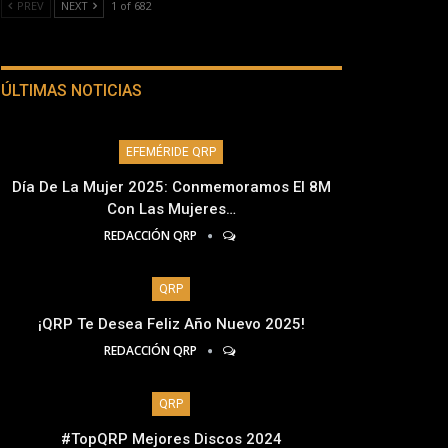
PREV
NEXT
1 of 682
ÚLTIMAS NOTICIAS
EFEMÉRIDE QRP
Día De La Mujer 2025: Conmemoramos El 8M
Con Las Mujeres…
REDACCIÓN QRP
QRP
¡QRP Te Desea Feliz Año Nuevo 2025!
REDACCIÓN QRP
QRP
#TopQRP Mejores Discos 2024