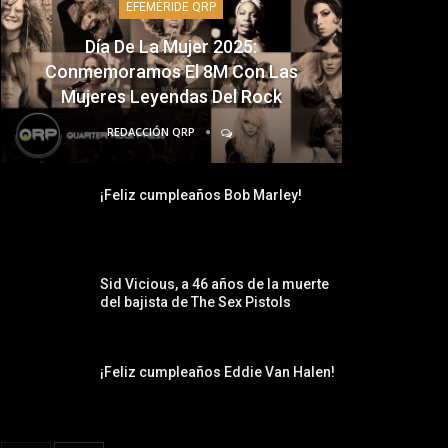
EFEMÉRIDE QRP
Día De La Mujer 2025:
Conmemoramos El 8M Con Las
Mujeres Leyendas Del Rock
REDACCIÓN QRP
¡Feliz cumpleaños Bob Marley!
Sid Vicious, a 46 años de la muerte
del bajista de The Sex Pistols
¡Feliz cumpleaños Eddie Van Halen!