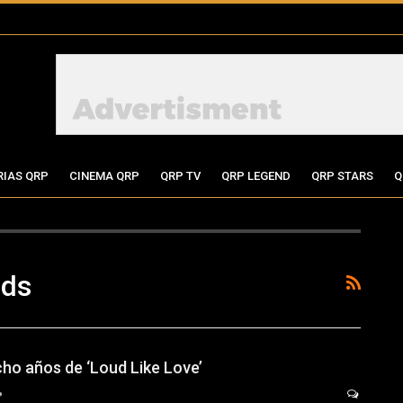
RIAS QRP
CINEMA QRP
QRP TV
QRP LEGEND
QRP STARS
Q
nds
cho años de ‘Loud Like Love’