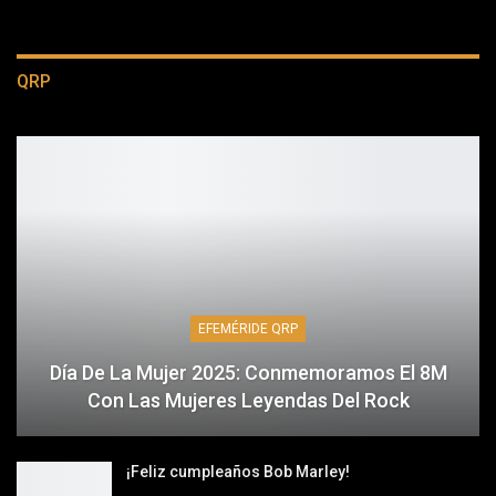
QRP
EFEMÉRIDE QRP
Día De La Mujer 2025: Conmemoramos El 8M
Con Las Mujeres Leyendas Del Rock
¡Feliz cumpleaños Bob Marley!