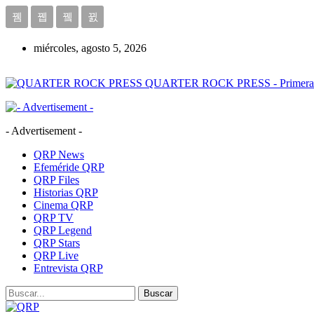
miércoles, agosto 5, 2026
QUARTER ROCK PRESS - Primera Age
- Advertisement -
QRP News
Efeméride QRP
QRP Files
Historias QRP
Cinema QRP
QRP TV
QRP Legend
QRP Stars
QRP Live
Entrevista QRP