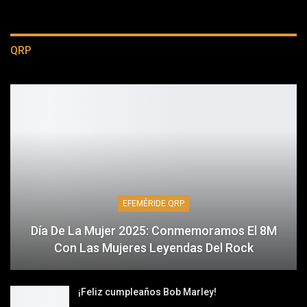
QRP
EFEMÉRIDE QRP
Día De La Mujer 2025: Conmemoramos El 8M
Con Las Mujeres Leyendas Del Rock
¡Feliz cumpleaños Bob Marley!