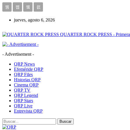
jueves, agosto 6, 2026
QUARTER ROCK PRESS - Primera Age
- Advertisement -
QRP News
Efeméride QRP
QRP Files
Historias QRP
Cinema QRP
QRP TV
QRP Legend
QRP Stars
QRP Live
Entrevista QRP