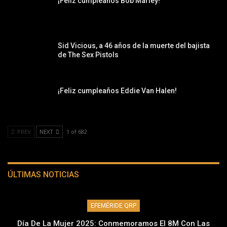
¡Feliz cumpleaños Bob Marley!
Sid Vicious, a 46 años de la muerte del bajista
de The Sex Pistols
¡Feliz cumpleaños Eddie Van Halen!
PREV
NEXT
1 of 682
ÚLTIMAS NOTICIAS
EFEMÉRIDE QRP
Día De La Mujer 2025: Conmemoramos El 8M Con Las