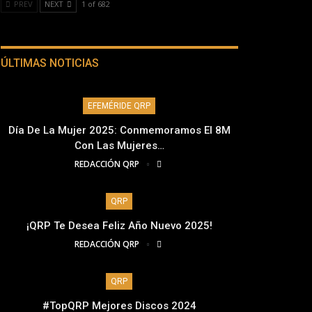
PREV
NEXT
1 of 682
ÚLTIMAS NOTICIAS
EFEMÉRIDE QRP
Día De La Mujer 2025: Conmemoramos El 8M
Con Las Mujeres…
REDACCIÓN QRP
QRP
¡QRP Te Desea Feliz Año Nuevo 2025!
REDACCIÓN QRP
QRP
#TopQRP Mejores Discos 2024