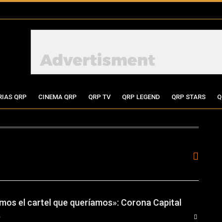
RIAS QRP
CINEMA QRP
QRP TV
QRP LEGEND
QRP STARS
Q
emos el cartel que queríamos»: Corona Capital