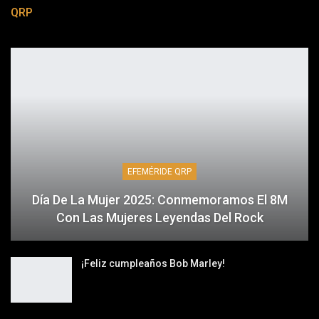
QRP
EFEMÉRIDE QRP
Día De La Mujer 2025: Conmemoramos El 8M
Con Las Mujeres Leyendas Del Rock
¡Feliz cumpleaños Bob Marley!