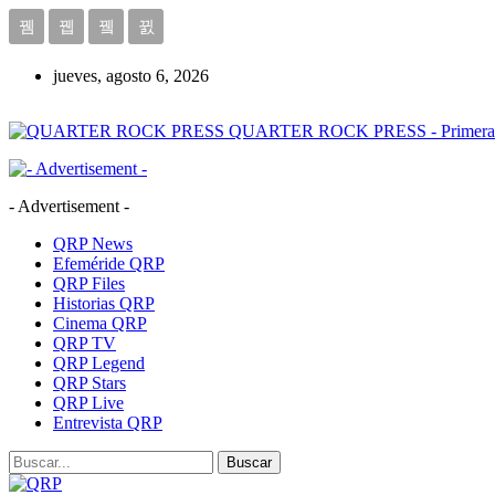
jueves, agosto 6, 2026
QUARTER ROCK PRESS - Primera Age
- Advertisement -
QRP News
Efeméride QRP
QRP Files
Historias QRP
Cinema QRP
QRP TV
QRP Legend
QRP Stars
QRP Live
Entrevista QRP