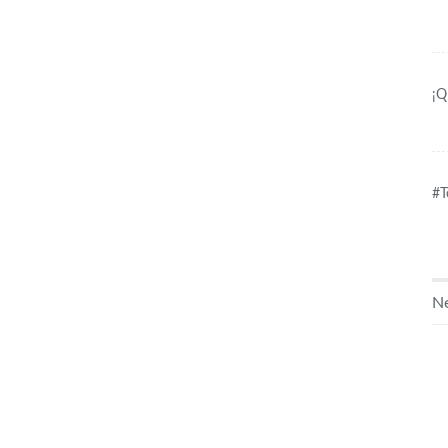
¡Q
#T
Ne