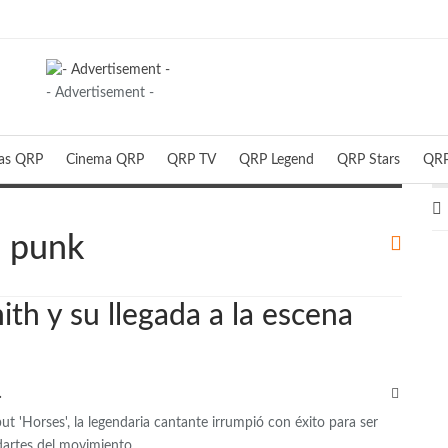
- Advertisement -
ias QRP
Cinema QRP
QRP TV
QRP Legend
QRP Stars
QRP
l punk
ith y su llegada a la escena
QRP
t 'Horses', la legendaria cantante irrumpió con éxito para ser
dartes del movimiento