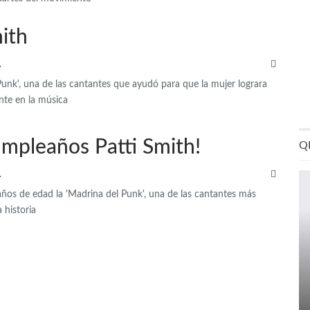
mith
QRP
Punk', una de las cantantes que ayudó para que la mujer lograra
nte en la música
cumpleaños Patti Smith!
Q
QRP
os de edad la 'Madrina del Punk', una de las cantantes más
 historia