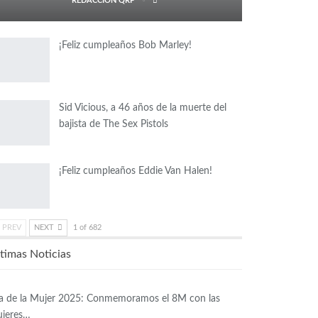
REDACCIÓN QRP
¡Feliz cumpleaños Bob Marley!
Sid Vicious, a 46 años de la muerte del
bajista de The Sex Pistols
¡Feliz cumpleaños Eddie Van Halen!
PREV
NEXT
1 of 682
timas Noticias
a de la Mujer 2025: Conmemoramos el 8M con las
jeres…