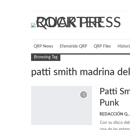
viernes, agosto 7, 2026
QRP News
Efeméride QRP
QRP Files
Histor
Browsing Tag
patti smith madrina de
Patti Sm
Punk
REDACCIÓN 
Con su disco debu
una de las estan