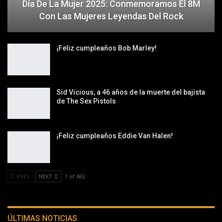
Día De La Mujer 2025: Conmemoramos El 8M
Con Las Mujeres Leyendas Del Rock
¡Feliz cumpleaños Bob Marley!
Sid Vicious, a 46 años de la muerte del bajista
de The Sex Pistols
¡Feliz cumpleaños Eddie Van Halen!
PREV
NEXT
1 of 682
ÚLTIMAS NOTICIAS